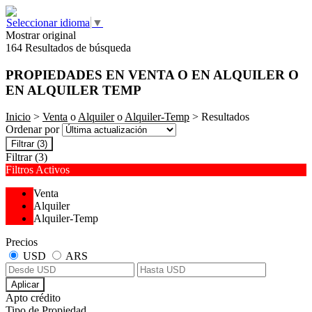
Seleccionar idioma
▼
Mostrar original
164 Resultados de búsqueda
PROPIEDADES EN VENTA O EN ALQUILER O
EN ALQUILER TEMP
Inicio
>
Venta
o
Alquiler
o
Alquiler-Temp
> Resultados
Ordenar por
Filtrar
(3)
Filtrar
(3)
Filtros Activos
Venta
Alquiler
Alquiler-Temp
Precios
USD
ARS
Aplicar
Apto crédito
Tipo de Propiedad